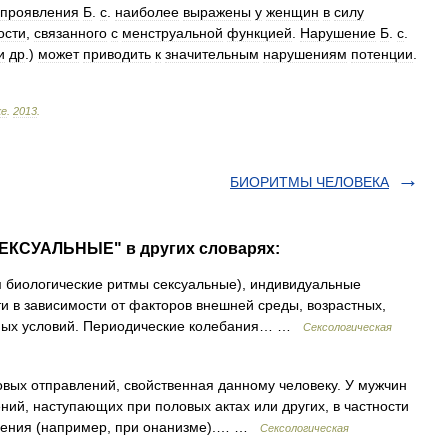
проявления
Б
.
с
.
наиболее
выражены
у
женщин
в
силу
ости
,
связанного
с
менструальной
функцией
.
Нарушение
Б
.
с
.
и
др
.)
может
приводить
к
значительным
нарушениям
потенции
.
ке
.
2013
.
БИОРИТМЫ ЧЕЛОВЕКА
ЕКСУАЛЬНЫЕ" в других словарях:
логические ритмы сексуальные), индивидуальные
и в зависимости от факторов внешней среды, возрастных,
ьных условий. Периодические колебания… …
Сексологическая
 отправлений, свойственная данному человеку. У мужчин
ний, наступающих при половых актах или других, в частности
орения (например, при онанизме).… …
Сексологическая