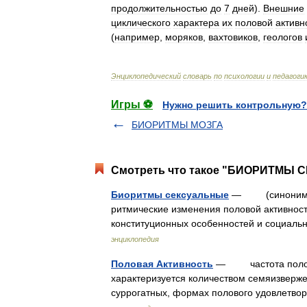
продолжительностью
до
7
дней
).
Внешние
циклического
характера
их
половой
активн
(
например
,
моряков
,
вахтовиков
,
геологов
Энциклопедический
словарь
по
психологии
и
педагоги
Игры ⚽
Нужно решить контрольную?
БИОРИТМЫ МОЗГА
Смотреть что такое "БИОРИТМЫ С
Биоритмы сексуальные
— (синоним био
ритмические изменения половой активност
конституционных особенностей и социал
энциклопедия
Половая Активность
— частота половых
характеризуется количеством семяизверже
суррогатных, формах полового удовлетв