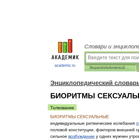
Словари и энциклоп
academic.ru
Энциклопедический словарь по психологии и педагогике
Энциклопедический словарь
БИОРИТМЫ СЕКСУАЛ
Толкование
БИОРИТМЫ
СЕКСУАЛЬНЫЕ
индивидуальные
ритмические
колебания
п
половой
конституции
,
факторов
внешней
с
сильное
возбуждение
у
одних
мужчин
утро