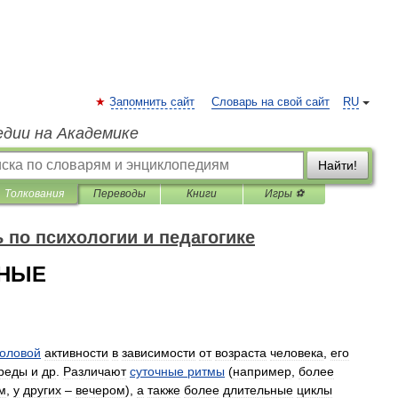
Запомнить сайт
Словарь на свой сайт
RU
едии на Академике
Найти!
Толкования
Переводы
Книги
Игры ⚽
 по психологии и педагогике
ЬНЫЕ
оловой
активности
в
зависимости
от
возраста
человека
,
его
реды
и
др
.
Различают
суточные
ритмы
(
например
,
более
м
,
у
других
–
вечером
),
а
также
более
длительные
циклы