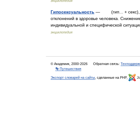
энциклопедия
Гипосексуальность
— (гип... + секс), с
отклонений в здоровье человека. Снижение
индивидуальной и специфической ситуа
энциклопедия
© Академик, 2000-2026
Обратная связь:
Техподдерж
👣 Путешествия
Экспорт словарей на сайты
, сделанные на PHP,
Jo