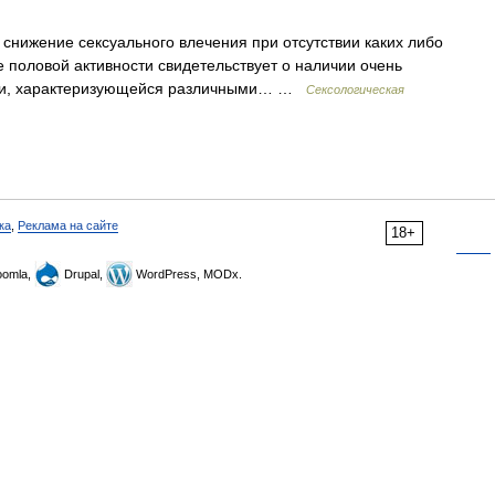
нижение сексуального влечения при отсутствии каких либо
 половой активности свидетельствует о наличии очень
ции, характеризующейся различными… …
Сексологическая
ка
,
Реклама на сайте
18+
omla,
Drupal,
WordPress, MODx.